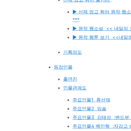
▶ 선제 업고 튀어 원작 웹소
***
▶ 원작 웹소설 << 내일의 
▶ 원작 웹툰 보기 <<내일의
기획의도
등장인물
출연진
인물관계도
주요인물1 류선재
주요인물2 임솔
주요인물3 김태성 :밴드부
주요인물4 백인혁 :자감고