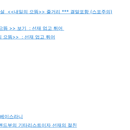
설 <<내일의 으뜸>> 줄거리 *** 결말포함 (스포주의)
으뜸 >> 보기 : 선재 업고 튀어
 으뜸>> : 선재 업고 튀어
 베이스라니
 밴드부의 기타리스트이자 선재의 절친