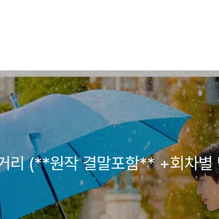
거리 (**원작 결말포함** +회차별