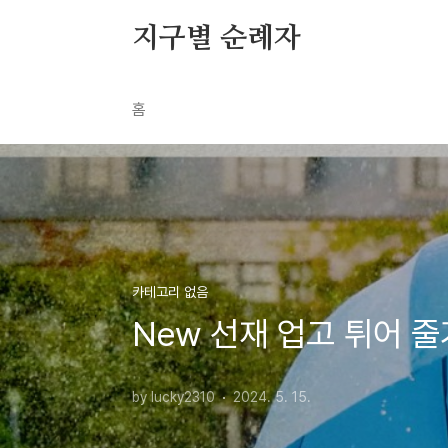
본문 바로가기
지구별 순례자
홈
카테고리 없음
New 선재 업고 튀어 줄
by lucky2310
2024. 5. 15.