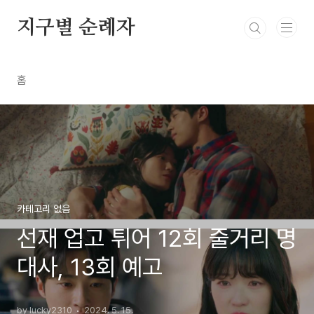
본문 바로가기
지구별 순례자
홈
카테고리 없음
선재 업고 튀어 12회 줄거리 명
대사, 13회 예고
by lucky2310
2024. 5. 15.